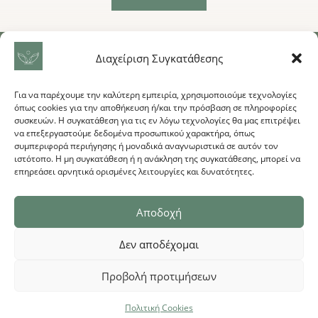
Διαχείριση Συγκατάθεσης
ΕΠΙΚΟΙΝΩΝΙΑ
Για να παρέχουμε την καλύτερη εμπειρία, χρησιμοποιούμε τεχνολογίες
Αιγάλεω 94, Πειραιάς, 18544 (Πλησίον Μετρό Μανιάτικα)
όπως cookies για την αποθήκευση ή/και την πρόσβαση σε πληροφορίες
Τηλέφωνο 2112180109
συσκευών. Η συγκατάθεση για τις εν λόγω τεχνολογίες θα μας επιτρέψει
Email
physio.rituals@gmail.com
να επεξεργαστούμε δεδομένα προσωπικού χαρακτήρα, όπως
συμπεριφορά περιήγησης ή μοναδικά αναγνωριστικά σε αυτόν τον
ιστότοπο. Η μη συγκατάθεση ή η ανάκληση της συγκατάθεσης, μπορεί να
επηρεάσει αρνητικά ορισμένες λειτουργίες και δυνατότητες.
Αποδοχή
Δεν αποδέχομαι
Προβολή προτιμήσεων
Πολιτική Cookies
Copyright © 2026 Hypermorph. All Rights Reserved.