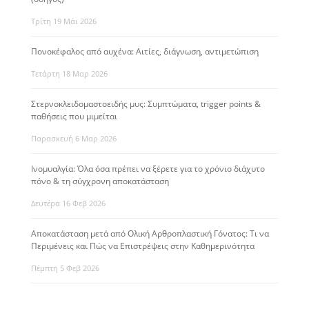
Τρίτη 19 Μάι 2026
Πονοκέφαλος από αυχένα: Αιτίες, διάγνωση, αντιμετώπιση
Τετάρτη 18 Μαρ 2026
Στερνοκλειδομαστοειδής μυς: Συμπτώματα, trigger points &
παθήσεις που μιμείται
Παρασκευή 6 Μαρ 2026
Ινομυαλγία: Όλα όσα πρέπει να ξέρετε για το χρόνιο διάχυτο
πόνο & τη σύγχρονη αποκατάσταση
Δευτέρα 16 Φεβ 2026
Αποκατάσταση μετά από Ολική Αρθροπλαστική Γόνατος: Τι να
Περιμένεις και Πώς να Επιστρέψεις στην Καθημερινότητα
Πέμπτη 5 Φεβ 2026