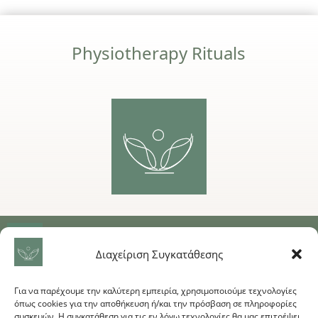
Physiotherapy Rituals
ΕΠΙΚΟΙΝΩΝΙΑ
Διαχείριση Συγκατάθεσης
Αιγάλεω 94, Πειραιάς, 18544 (Πλησίον Μετρό Μανιάτικα)
Για να παρέχουμε την καλύτερη εμπειρία, χρησιμοποιούμε τεχνολογίες
Τηλέφωνο 2112180109
όπως cookies για την αποθήκευση ή/και την πρόσβαση σε πληροφορίες
Email
physio.rituals@gmail.com
συσκευών. Η συγκατάθεση για τις εν λόγω τεχνολογίες θα μας επιτρέψει