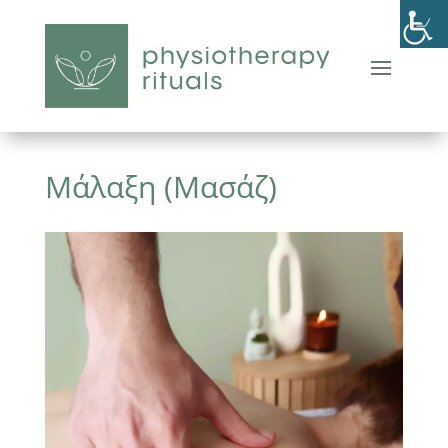
Μάλαξη (Μασάζ)