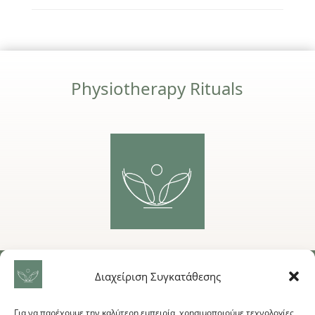
Physiotherapy Rituals
Διαχείριση Συγκατάθεσης
ΕΠΙΚΟΙΝΩΝΙΑ
Για να παρέχουμε την καλύτερη εμπειρία, χρησιμοποιούμε τεχνολογίες