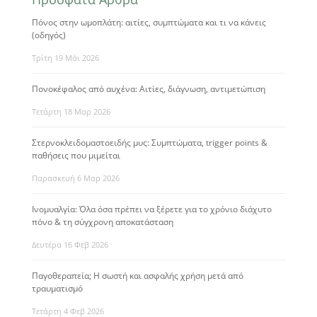
Πόνος στην ωμοπλάτη: αιτίες, συμπτώματα και τι να κάνεις
(οδηγός)
Τρίτη 19 Μάι 2026
Πονοκέφαλος από αυχένα: Αιτίες, διάγνωση, αντιμετώπιση
Τετάρτη 18 Μαρ 2026
Στερνοκλειδομαστοειδής μυς: Συμπτώματα, trigger points &
παθήσεις που μιμείται
Παρασκευή 6 Μαρ 2026
Ινομυαλγία: Όλα όσα πρέπει να ξέρετε για το χρόνιο διάχυτο
πόνο & τη σύγχρονη αποκατάσταση
Δευτέρα 16 Φεβ 2026
Παγοθεραπεία; Η σωστή και ασφαλής χρήση μετά από
τραυματισμό
Τετάρτη 4 Φεβ 2026