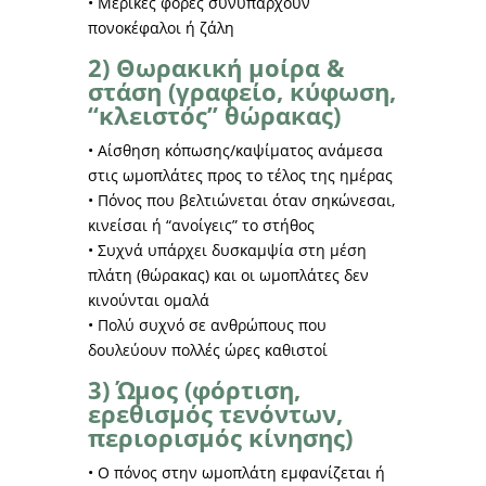
• Μερικές φορές συνυπάρχουν
πονοκέφαλοι ή ζάλη
2) Θωρακική μοίρα &
στάση (γραφείο, κύφωση,
“κλειστός” θώρακας)
• Αίσθηση κόπωσης/καψίματος ανάμεσα
στις ωμοπλάτες προς το τέλος της ημέρας
• Πόνος που βελτιώνεται όταν σηκώνεσαι,
κινείσαι ή “ανοίγεις” το στήθος
• Συχνά υπάρχει δυσκαμψία στη μέση
πλάτη (θώρακας) και οι ωμοπλάτες δεν
κινούνται ομαλά
• Πολύ συχνό σε ανθρώπους που
δουλεύουν πολλές ώρες καθιστοί
3) Ώμος (φόρτιση,
ερεθισμός τενόντων,
περιορισμός κίνησης)
• Ο πόνος στην ωμοπλάτη εμφανίζεται ή