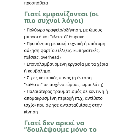
προσπάθεια
Γιατί εμφανίζονται (οι
πιο συχνοί λόγοι)
• Πολύωρο γραφείο/οδήγηση, με ώμους
μπροστά και “κλειστό” θώρακα
• Προπόνηση με κακή τεχνική ή απότομη
αύξηση φορτίου (έλξεις, κωπηλατικές,
πιέσεις, overhead)
• Επαναλαμβανόμενη εργασία με τα χέρια
ή κουβάλημα
• Στρες και κακός ύπνος (η ένταση
“κάθεται” σε αυχένα–ώμους–ωμοπλάτη)
• Παλαιότερος τραυματισμός σε κοντινή ή
απομακρυσμένη περιοχή (π.χ. αντίθετο
ισχίο) που άφησε αντισταθμίσεις στην
κίνηση
Γιατί δεν αρκεί να
“δουλέψουμε μόνο το