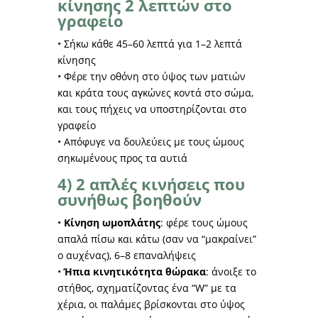
κίνησης 2 λεπτών στο
γραφείο
• Σήκω κάθε 45–60 λεπτά για 1–2 λεπτά
κίνησης
• Φέρε την οθόνη στο ύψος των ματιών
και κράτα τους αγκώνες κοντά στο σώμα,
και τους πήχεις να υποστηρίζονται στο
γραφείο
• Απόφυγε να δουλεύεις με τους ώμους
σηκωμένους προς τα αυτιά
4) 2 απλές κινήσεις που
συνήθως βοηθούν
•
Κίνηση ωμοπλάτης
: φέρε τους ώμους
απαλά πίσω και κάτω (σαν να “μακραίνει”
ο αυχένας), 6–8 επαναλήψεις
•
Ήπια κινητικότητα θώρακα
: άνοιξε το
στήθος, σχηματίζοντας ένα “W” με τα
χέρια, οι παλάμες βρίσκονται στο ύψος