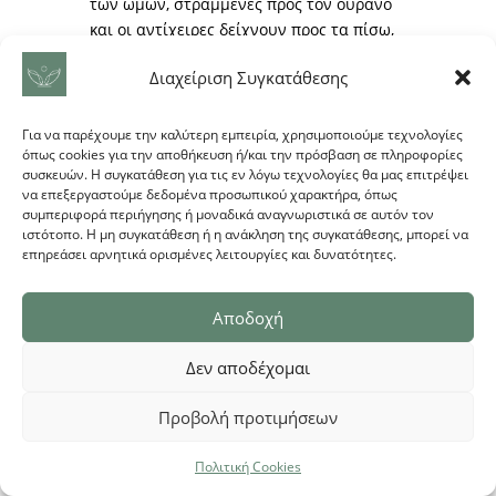
των ώμων, στραμμένες προς τον ουρανό
και οι αντίχειρες δείχνουν προς τα πίσω,
6–8 επαναλήψεις
Διαχείριση Συγκατάθεσης
5) Τι να αποφύγεις για
λίγες μέρες
Για να παρέχουμε την καλύτερη εμπειρία, χρησιμοποιούμε τεχνολογίες
• Επιθετικά τεντώματα πάνω στον πόνο ή
όπως cookies για την αποθήκευση ή/και την πρόσβαση σε πληροφορίες
συσκευών. Η συγκατάθεση για τις εν λόγω τεχνολογίες θα μας επιτρέψει
επώδυνα “κρακ” αυχένα/πλάτης
να επεξεργαστούμε δεδομένα προσωπικού χαρακτήρα, όπως
• Βάρη και overhead κινήσεις αν ο πόνος
συμπεριφορά περιήγησης ή μοναδικά αναγνωριστικά σε αυτόν τον
ερεθίζεται εύκολα
ιστότοπο. Η μη συγκατάθεση ή η ανάκληση της συγκατάθεσης, μπορεί να
επηρεάσει αρνητικά ορισμένες λειτουργίες και δυνατότητες.
• Μασάζ με υπερβολική πίεση όταν η
περιοχή είναι πολύ ευαίσθητη (μπορεί να
την επιδεινώσει)
Αποδοχή
• Να το αγνοείς όταν συνοδεύεται από
επικίνδυνα συνοδά συμπτώματα
Δεν αποδέχομαι
Προβολή προτιμήσεων
Πολιτική Cookies