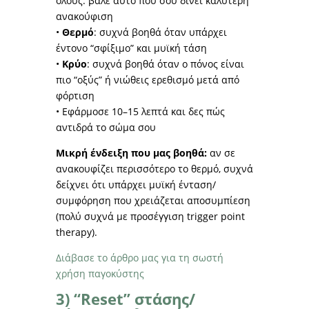
όλους: βάλε αυτό που σου δίνει καλύτερη
ανακούφιση
•
Θερμό
: συχνά βοηθά όταν υπάρχει
έντονο “σφίξιμο” και μυϊκή τάση
•
Κρύο
: συχνά βοηθά όταν ο πόνος είναι
πιο “οξύς” ή νιώθεις ερεθισμό μετά από
φόρτιση
• Εφάρμοσε 10–15 λεπτά και δες πώς
αντιδρά το σώμα σου
Μικρή ένδειξη που μας βοηθά:
αν σε
ανακουφίζει περισσότερο το θερμό, συχνά
δείχνει ότι υπάρχει μυϊκή ένταση/
συμφόρηση που χρειάζεται αποσυμπίεση
(πολύ συχνά με προσέγγιση trigger point
therapy).
Διάβασε το άρθρο μας για τη σωστή
χρήση παγοκύστης
3) “Reset” στάσης/