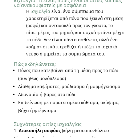
Ισχιαλγία: Τι είναι, ποιες είναι οι αιτίες και πώς
να ανακουφιστείς με ασφάλεια
Η
ισχιαλγία
είναι ένα σύμπτωμα που
χαρακτηρίζεται από πόνο που ξεκινά στη μέση
(οσφύ) και αντανακλά προς τον γλουτό, το
πίσω μέρος του μηρού, και συχνά φτάνει μέχρι
το πόδι. Δεν είναι πάντα ασθένεια, αλλά ένα
«σήμα» ότι κάτι ερεθίζει ή πιέζει το ισχιακό
νεύρο ή μιμείται τα συμπτώματά του.
Πώς εκδηλώνεται;
Πόνος που κατεβαίνει από τη μέση προς το πόδι
(συνήθως μονόπλευρα)
Αίσθημα καψίματος, μούδιασμα ή μυρμήγκιασμα
Αδυναμία ή βάρος στο πόδι
Επιδείνωση με παρατεταμένο κάθισμα, σκύψιμο,
βήχα ή φτέρνισμα
Συχνότερες αιτίες ισχιαλγίας
Δισκοκήλη οσφύος
(κήλη μεσοσπονδύλιου