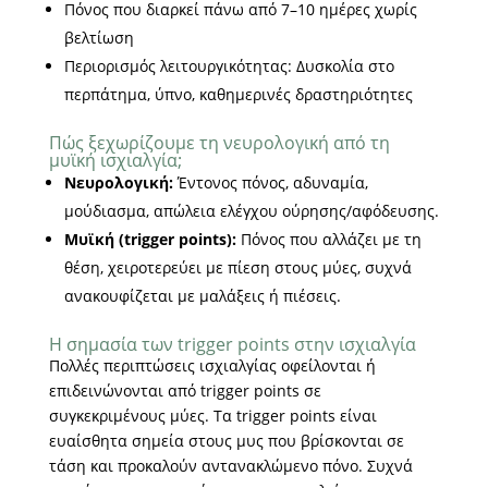
Πόνος που διαρκεί πάνω από 7–10 ημέρες χωρίς
βελτίωση
Περιορισμός λειτουργικότητας: Δυσκολία στο
περπάτημα, ύπνο, καθημερινές δραστηριότητες
Πώς ξεχωρίζουμε τη νευρολογική από τη
μυϊκή ισχιαλγία;
Νευρολογική:
Έντονος πόνος, αδυναμία,
μούδιασμα, απώλεια ελέγχου ούρησης/αφόδευσης.
Μυϊκή (trigger points):
Πόνος που αλλάζει με τη
θέση, χειροτερεύει με πίεση στους μύες, συχνά
ανακουφίζεται με μαλάξεις ή πιέσεις.
Η σημασία των trigger points στην ισχιαλγία
Πολλές περιπτώσεις ισχιαλγίας οφείλονται ή
επιδεινώνονται από trigger points σε
συγκεκριμένους μύες. Τα trigger points είναι
ευαίσθητα σημεία στους μυς που βρίσκονται σε
τάση και προκαλούν αντανακλώμενο πόνο. Συχνά