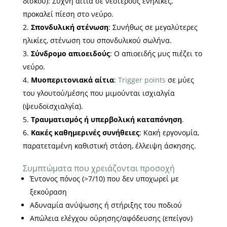
δίσκου): Συχνή αιτία σε νεότερους ενήλικες,
προκαλεί πίεση στο νεύρο.
Σπονδυλική στένωση
: Συνήθως σε μεγαλύτερες
ηλικίες, στένωση του σπονδυλικού σωλήνα.
Σύνδρομο απιοειδούς
: Ο απιοειδής μυς πιέζει το
νεύρο.
Μυοπεριτονιακά αίτια
:
Trigger points
σε μύες
του γλουτού/μέσης που μιμούνται ισχιαλγία
(ψευδοϊσχιαλγία).
Τραυματισμός ή υπερβολική καταπόνηση
.
Κακές καθημερινές συνήθειες
: Κακή εργονομία,
παρατεταμένη καθιστική στάση, έλλειψη άσκησης.
Συμπτώματα που χρειάζονται προσοχή
Έντονος πόνος (>7/10) που δεν υποχωρεί με
ξεκούραση
Αδυναμία ανύψωσης ή στήριξης του ποδιού
Απώλεια ελέγχου ούρησης/αφόδευσης (επείγον)