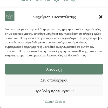
Αν αντιμετωπίζετε μούδιασμα στο χέρι
Διαχείριση Συγκατάθεσης
που υποψιάζεστε ότι προέρχεται από
trigger points στον αυχένα, μπορείτε να
κλείσετε συνεδρία στο Physiotherapy
Για να παρέχουμε την καλύτερη εμπειρία, χρησιμοποιούμε τεχνολογίες
Rituals στον Πειραιά. Μέσα από σωστή
όπως cookies για την αποθήκευση ή/και την πρόσβαση σε πληροφορίες
συσκευών. Η συγκατάθεση για τις εν λόγω τεχνολογίες θα μας επιτρέψει
αξιολόγηση εντοπίζουμε την πραγματική
να επεξεργαστούμε δεδομένα προσωπικού χαρακτήρα, όπως
αιτία και δημιουργούμε ένα
συμπεριφορά περιήγησης ή μοναδικά αναγνωριστικά σε αυτόν τον
εξατομικευμένο πλάνο θεραπείας.
ιστότοπο. Η μη συγκατάθεση ή η ανάκληση της συγκατάθεσης, μπορεί να
επηρεάσει αρνητικά ορισμένες λειτουργίες και δυνατότητες.
Κλείστε Ραντεβού
Αποδοχή
Δεν αποδέχομαι
Προβολή προτιμήσεων
Πολιτική Cookies